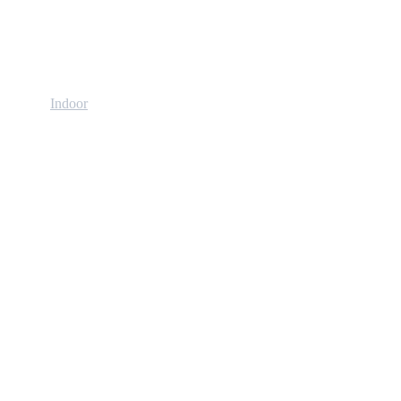
/Outdoor
Indoor
Nos Concentrés
L'exploitation